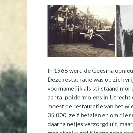
In 1968 werd de Geesina opnieuw
Deze restauratie was op zich vri
voornamelijk als stilstaand mo
aantal poldermolens in Utrecht w
moest de restauratie van het wie
35.000, zelf betalen en om die 
daarna netjes verzorgd uit, maa
maalstoel werd tijdens deze res