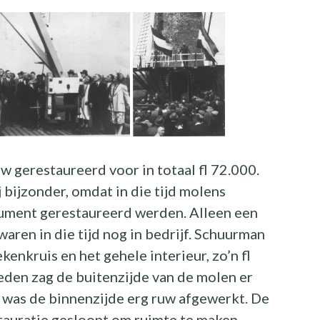
 gerestaureerd voor in totaal fl 72.000.
j bijzonder, omdat in die tijd molens
nument gerestaureerd werden. Alleen een
aren in die tijd nog in bedrijf. Schuurman
kenkruis en het gehele interieur, zo’n fl
reden zag de buitenzijde van de molen er
r was de binnenzijde erg ruw afgewerkt. De
tauratie gesloopt om ruimte te maken